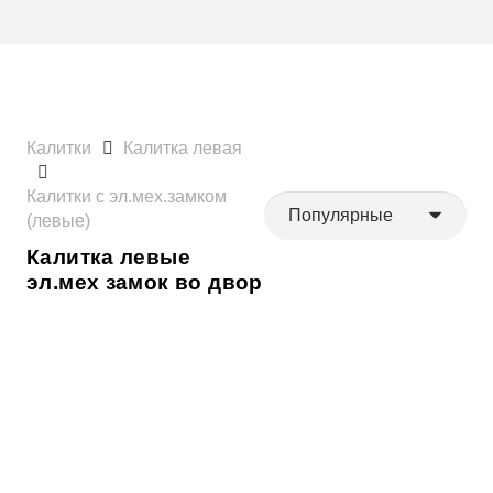
Калитки
Калитка левая
Калитки с эл.мех.замком
(левые)
Калитка левые
эл.мех замок во двор
Левая
Во двор
Замок
Эл.механический
Каркас калитки
(вариант 3)