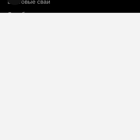
Винтовые сваи
Столбы
Информация
Монтаж
О компании
Доставка и оплата
Контакты