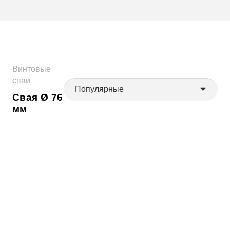
Винтовые
сваи
Свая Ø 76
мм
Винтовая Свая
Винтовая Свая
Ø76/3/6000 мм
Ø76/3/5500 мм
От
2700
₽
От
2520
₽
Винтовая Свая
Винтовая Свая