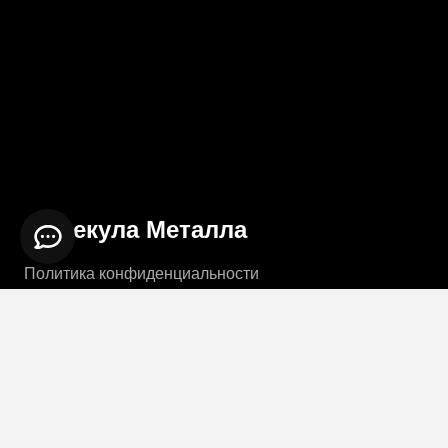
Молекула Металла
Политика конфиденциальности
Пользовательское соглашение
© 2021 | All rights reserved |
Компания “Молекула
Металла”
|
by Reaniix