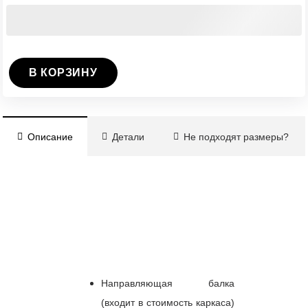
В КОРЗИНУ
Количество
Ворота
откатные
Описание
Детали
Не подходят размеры?
4000х2200
мм
(каркас)
Направляющая балка
(входит в стоимость каркаса)