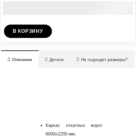
В КОРЗИНУ
Количество
Ворота
откатные
Описание
Детали
Не подходят размеры?
6000х2200
мм
(каркас)
Каркас откатных ворот
6000х2200 мм.