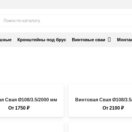
ск
аров
ашные
Кронштейны под брус
Винтовые сваи
Монта
я Свая Ø108/3.5/2000 мм
Винтовая Свая Ø108/3.5
От
1750
₽
От
2100
₽