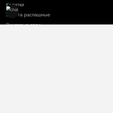
Калитки
Ворота распашные
Винтовые сваи
Столбы
Информация
Монтаж
О компании
Доставка и оплата
Контакты