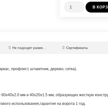
Количество
В КОР
Каркас
калитки
(вариант
3)
Не подходят размеры?
Сертификаты
кас, профлист, штакетник, дерево, сетка).
я 60х40х2.0 мм и 40х20х1.5 мм, образующих жесткую констр
вого использования,гарантия на ворота 1 год.