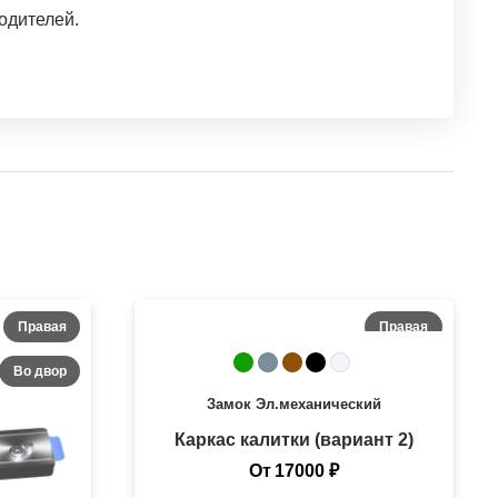
одителей.
Правая
Правая
Во двор
На улицу
Замок
Эл.механический
Каркас калитки (вариант 2)
От
17000
₽