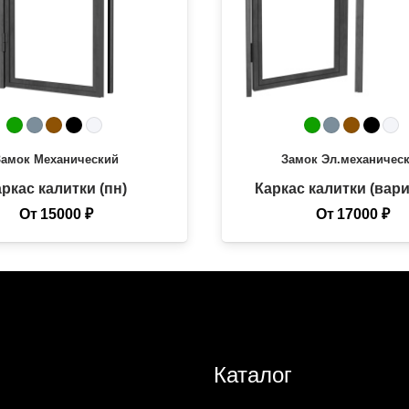
Замок
Механический
Замок
Эл.механичес
ркас калитки (пн)
Каркас калитки (вари
От
15000
₽
От
17000
₽
Каталог