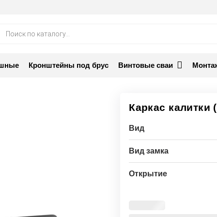
ск
аров
ашные
Кронштейны под брус
Винтовые сваи
Монта
Каркас калитки 
Вид
Вид замка
Открытие