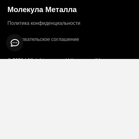
Молекула Металла
Политика конфиденциальности
Пользовательское соглашение
© 2021 | All rights reserved |
Компания “Молекула
Металла”
|
by Reaniix
Каталог
Ворота откатные
Калитки
Ворота распашные