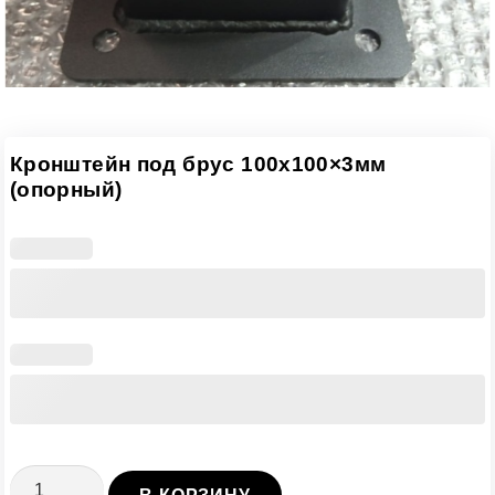
Кронштейн под брус 100х100×3мм
(опорный)
Количество