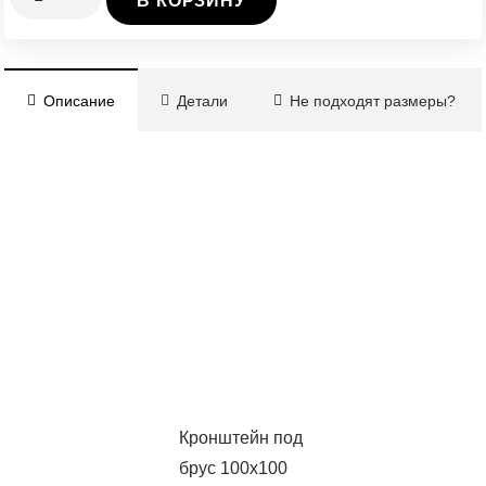
В КОРЗИНУ
Кронштейн
под
брус
Описание
Детали
Не подходят размеры?
100х100x3мм
(опорный)
Кронштейн под
брус 100х100