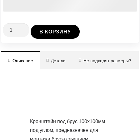
Количество
В КОРЗИНУ
Кронштейн
под
брус
Описание
Детали
Не подходят размеры?
100х100х3мм
под
углом
Кронштейн под брус 100х100мм
под углом, предназначен для
монтажа бруса сечением