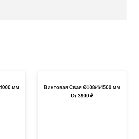
/4000 мм
Винтовая Свая Ø108/4/4500 мм
От
3900
₽