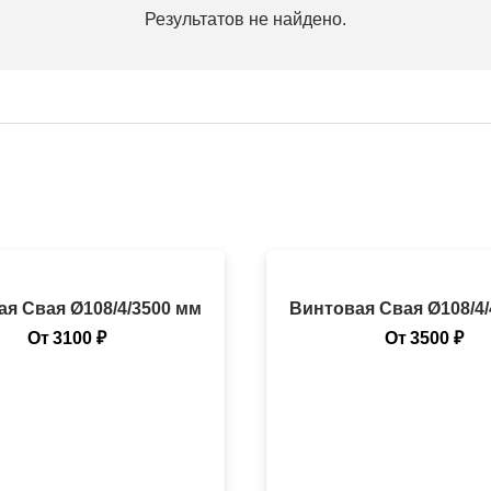
Результатов не найдено.
я Свая Ø108/4/3500 мм
Винтовая Свая Ø108/4
От
3100
₽
От
3500
₽