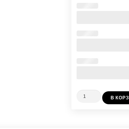
Количество
В КОР
Винтовая
Свая
Ø76/3/3500
мм