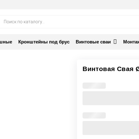
ск
аров
ашные
Кронштейны под брус
Винтовые сваи
Монта
Винтовая Свая Ø