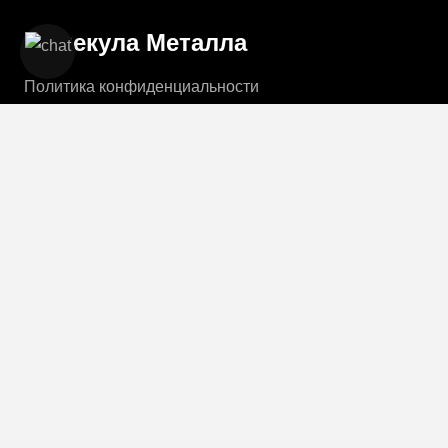
Молекула Металла
Политика конфиденциальности
Пользовательское соглашение
© 2021 | All rights reserved |
Компания “Молекула
Металла”
|
by Reaniix
Каталог
Ворота откатные
Калитки
Ворота распашные