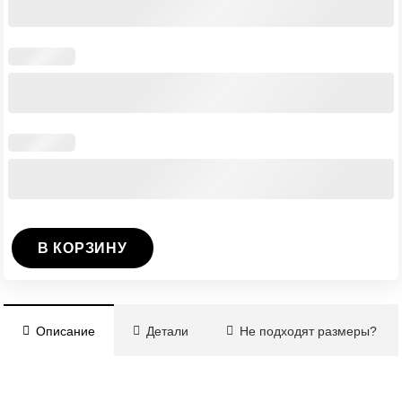
В КОРЗИНУ
Количество
Ворота
откатные
Описание
Детали
Не подходят размеры?
6500х2000
мм
(каркас)