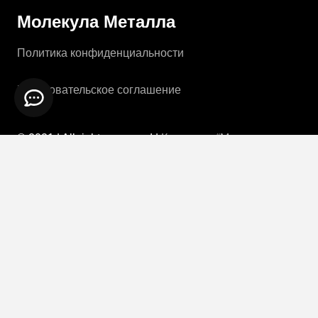
Молекула Металла
Политика конфиденциальности
Пользовательское соглашение
© 2021 | All rights reserved |
Компания “Молекула
Металла”
|
by Reaniix
Каталог
Ворота откатные
Калитки
Ворота распашные